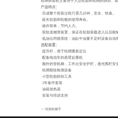
轮辋拆装机主要用于大型轮胎和轮辋的拆卸、
产品特点：
·完成整个拆装过程只需几分钟，安全、快速。
·延长轮胎和轮毂的使用寿命。
·操作简单，节约人力。
·双轨道侧滑装置，保证在轮胎装载进入以后能
·低油位闭锁系统：油缸中油量不足时设备自动
选配装置：
·提升杆，便于轮辋重新定位
·配
备电动车的悬臂起重机
·
额外的登机梯，工作台安全护栏，激光围栏安
·轮
辋裂纹检测设备
·小型轮胎拆卸工具
·
2年备件套装
·油箱加热器
·安装与培训支持
<<
轮胎机械手