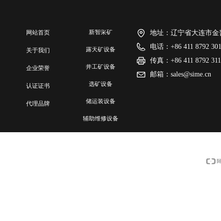
新智采矿
网站首页
地址：
辽宁省大连市金普
电话：
+86 411 8792 30
露天矿设备
网站首页
关于我们
传真：
+86 411 8792 31
井工矿设备
关于我们
企业荣誉
邮箱：
sales@sime.cn
选矿设备
企业荣誉
认证证书
储运装设备
认证证书
代理品牌
辅助维修设备
代理品牌