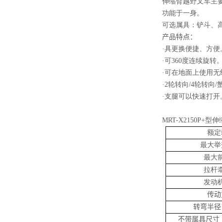
伸缩臂越野叉车主
功能于一身。
可选属具：铲斗、
产品特点：
·具更换便捷、方便
·可
360度连续旋转
·可在地面上使用无
·
2轮转向/4轮转向
·支腿可以快速打开
MRT-X2150P
额定
最大举
最大
拉杆
发动
传动
转弯半径
不带属具尺寸