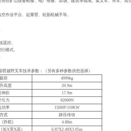
要用在矿山设备检修、电厂维修、农场、建筑等领域。集叉车、吊车、高
高空作业平台、起重臂、轮胎机械手等。
。
。
线遥控。
/蟹行模式。
。
+型伸缩臂越野叉车技术参数：
（另有多种参数供您选择）
载荷
4999kg
升高度
20.9m
前伸距
17.9m
牵引力
82000N
机功率
150HP/110KW
方式
静压传动
（外轮）
4.88m
（长
X宽X高）
6.87X2.49X3.05m