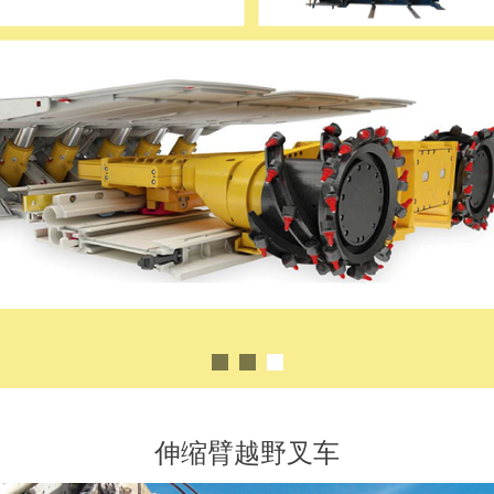
伸缩臂越野叉车