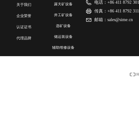
电话：
+86 411 8792 30
露天矿设备
网站首页
关于我们
传真：
+86 411 8792 31
井工矿设备
关于我们
企业荣誉
邮箱：
sales@sime.cn
选矿设备
企业荣誉
认证证书
储运装设备
认证证书
代理品牌
辅助维修设备
代理品牌