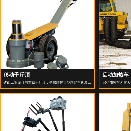
DIN22252和DIN22255的要求，并可根据用户的要求进
行定制生产。
移动千斤顶
启动加热车
矿山工业设计的重载千斤顶，是您维护大型越野车辆及设
启动加热车为露天
备的最佳选择。
供冷启动预热，可
地启动，既可以降
的发动机。配备远
变化。